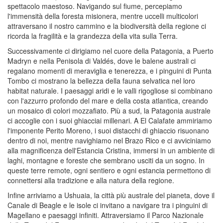
spettacolo maestoso. Navigando sul fiume, percepiamo
l'immensità della foresta misionera, mentre uccelli multicolori
attraversano il nostro cammino e la biodiversità della regione ci
ricorda la fragilità e la grandezza della vita sulla Terra.
Successivamente ci dirigiamo nel cuore della Patagonia, a Puerto
Madryn e nella Penisola di Valdés, dove le balene australi ci
regalano momenti di meraviglia e tenerezza, e i pinguini di Punta
Tombo ci mostrano la bellezza della fauna selvatica nel loro
habitat naturale. I paesaggi aridi e le valli rigogliose si combinano
con l'azzurro profondo del mare e della costa atlantica, creando
un mosaico di colori mozzafiato. Più a sud, la Patagonia australe
ci accoglie con i suoi ghiacciai millenari. A El Calafate ammiriamo
l'imponente Perito Moreno, i suoi distacchi di ghiaccio risuonano
dentro di noi, mentre navighiamo nel Brazo Rico e ci avviciniamo
alla magnificenza dell'Estancia Cristina, immersi in un ambiente di
laghi, montagne e foreste che sembrano usciti da un sogno. In
queste terre remote, ogni sentiero e ogni estancia permettono di
connettersi alla tradizione e alla natura della regione.
Infine arriviamo a Ushuaia, la città più australe del pianeta, dove il
Canale di Beagle e le isole ci invitano a navigare tra i pinguini di
Magellano e paesaggi infiniti. Attraversiamo il Parco Nazionale