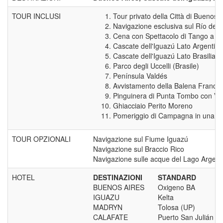
TOUR INCLUSI
Tour privato della Città di Buenos 
Navigazione esclusiva sul Río de la
Cena con Spettacolo di Tango a B
Cascate dell'Iguazú Lato Argentino
Cascate dell'Iguazú Lato Brasilian
Parco degli Uccelli (Brasile)
Península Valdés
Avvistamento della Balena Franca 
Pinguinera di Punta Tombo con Vall
Ghiacciaio Perito Moreno
Pomeriggio di Campagna in una Es
TOUR OPZIONALI
Navigazione sul Fiume Iguazú
Navigazione sul Braccio Rico
Navigazione sulle acque del Lago Argentin
HOTEL
DESTINAZIONI
STANDARD
BUENOS AIRES
Oxigeno BA
IGUAZU
Kelta
MADRYN
Tolosa (UP)
CALAFATE
Puerto San Julián