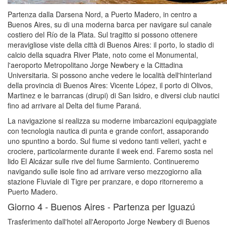
Partenza dalla Darsena Nord, a Puerto Madero, in centro a
Buenos Aires, su di una moderna barca per navigare sul canale
costiero del Río de la Plata. Sul tragitto si possono ottenere
meravigliose viste della città di Buenos Aires: il porto, lo stadio di
calcio della squadra River Plate, noto come el Monumental,
l'aeroporto Metropolitano Jorge Newbery e la Cittadina
Universitaria. Si possono anche vedere le località dell'hinterland
della provincia di Buenos Aires: Vicente López, il porto di Olivos,
Martinez e le barrancas (dirupi) di San Isidro, e diversi club nautici
fino ad arrivare al Delta del fiume Paraná.
La navigazione si realizza su moderne imbarcazioni equipaggiate
con tecnologia nautica di punta e grande confort, assaporando
uno spuntino a bordo. Sul fiume si vedono tanti velieri, yacht e
crociere, particolarmente durante il week end. Faremo sosta nel
lido El Alcázar sulle rive del fiume Sarmiento. Continueremo
navigando sulle isole fino ad arrivare verso mezzogiorno alla
stazione Fluviale di Tigre per pranzare, e dopo ritorneremo a
Puerto Madero.
Giorno 4 -
Buenos Aires - Partenza per Iguazú
Trasferimento dall'hotel all'Aeroporto Jorge Newbery di Buenos