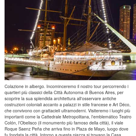
Colazione in albergo. Incominceremo il nostro tour percorrendo i
quartieri più classici della Città Autonoma di Buenos Aires, per
scoprire la sua splendida architettura all'osservare antiche
costruzioni coloniali accanto a palazzi in stile francese e Art Déco,
che convivono con grattacieli ultramoderni. Visiteremo i luoghi più
importanti come la Cattedrale Metropolitana, l'emblemático Teatro
Colón, l'Obelisco (il monumento più famoso della città), il viale
Roque Saenz Peña che arriva fino in Plaza de Mayo, luogo dove
fu fondata la città. Intorno a questa piazza si trovano la Casa