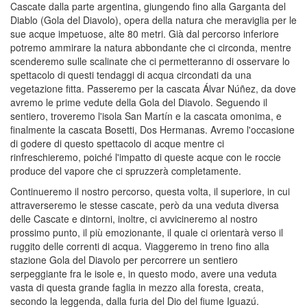
Cascate dalla parte argentina, giungendo fino alla Garganta del
Diablo (Gola del Diavolo), opera della natura che meraviglia per le
sue acque impetuose, alte 80 metri. Già dal percorso inferiore
potremo ammirare la natura abbondante che ci circonda, mentre
scenderemo sulle scalinate che ci permetteranno di osservare lo
spettacolo di questi tendaggi di acqua circondati da una
vegetazione fitta. Passeremo per la cascata Álvar Núñez, da dove
avremo le prime vedute della Gola del Diavolo. Seguendo il
sentiero, troveremo l'isola San Martín e la cascata omonima, e
finalmente la cascata Bosetti, Dos Hermanas. Avremo l'occasione
di godere di questo spettacolo di acque mentre ci
rinfreschieremo, poiché l'impatto di queste acque con le roccie
produce del vapore che ci spruzzerà completamente.
Continueremo il nostro percorso, questa volta, il superiore, in cui
attraverseremo le stesse cascate, però da una veduta diversa
delle Cascate e dintorni, inoltre, ci avvicineremo al nostro
prossimo punto, il più emozionante, il quale ci orientarà verso il
ruggito delle correnti di acqua. Viaggeremo in treno fino alla
stazione Gola del Diavolo per percorrere un sentiero
serpeggiante fra le isole e, in questo modo, avere una veduta
vasta di questa grande faglia in mezzo alla foresta, creata,
secondo la leggenda, dalla furia del Dio del fiume Iguazú.