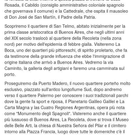
Rosada, il Cabildo (consiglio amministrativo coloniale spagnolo
che governava il comune) e la Cattedrale, che ospita il mausoleo
di Don José de San Martín, il Padre della Patria.
Scopriremo il quartiere di San Telmo, abitato inizialmente per la
prima classe aristocratica di Buenos Aires, che negli ultimi anni
del XIX secolo traslocò al quartiere della Recoleta (nella zona
nord) per motivo dell'epidemia di febbre gialla. Visiteremo La
Boca, uno dei quartieri più pittoreschi, di spirito proletario, che fa
da testimone della grande influenza che ebbe l'immigrazione di
origine italiana che arrivò a Buenos Aires. Vedremo la via
Caminito, la galleria degli artigiani e faremo una camminata sul
porto.
Proseguiremo da Puerto Madero, il nuovo quartiere porteño molto
esclusivo, piazzato sull'antico lungofiume Sud, dopo andremo
verso il quartiere Palermo per conoscere i suoi tradizionali parchi
dove la gente fa sport e riposa, il Planetario Galileo Galilei e La
Carta Magna y las Cuatro Regiones Argentinas, opera più nota
come "Monumento degli Spagnoli". Visteremo anche il quartiere
più lussuoso di Buenos Aires, La Recoleta, dove si trova il Museo
delle Belle Arti, la chiesa di Nuestra Señora del Pilar e il cimitero
intorno alla Piazza Francia, luogo dove tutte le domeniche c'è il